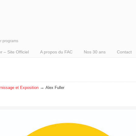
er programs
– Site Officiel
A propos du FAC
Nos 30 ans
Contact
→
rnissage et Exposition
Alex Fuller