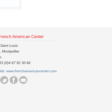
French American Center
 Saint Louis
 Montpellier
e
33 (0)4 67 92 30 66
Web:
www.frenchamericancenter.com