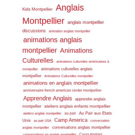
Anglais
Kids Montpellier
Montpellier
anglais montpellier
discussions
animation anglais montpellier
animations anglais
montpellier
Animations
Culturelles
animations culturelles américaines à
animations culturelles anglais
montpellier
montpellier
Animations Culturelles montpellier
animations en anglais montpellier
anniversaire french american center montpellier
Apprendre Anglais
apprendre anglais
ateliers anglais enfants montpellier
montpellier
Au Pair aux Etats
au pair
ateliers anglais montpellier
Camp America
Unis
au pair USA
conversation
conversations anglais montpellier
anglais montpellier
Cours Anglais
conversations en anglais montpellier