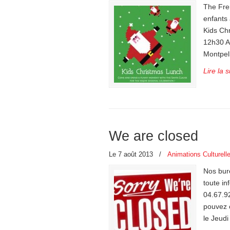
The Fre
enfants
Kids Ch
12h30 A
Montpel
Lire la s
We are closed
Le 7 août 2013
/
Animations Culturell
Nos bur
toute i
04.67.92
pouvez 
le Jeud