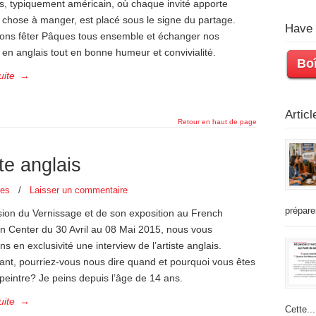
s, typiquement américain, où chaque invité apporte
 chose à manger, est placé sous le signe du partage.
Have 
lons fêter Pâques tous ensemble et échanger nos
 en anglais tout en bonne humeur et convivialité.
Boî
uite
→
Artic
Retour en haut de page
ste anglais
les
/
Laisser un commentaire
prépare
sion du Vernissage et de son exposition au French
n Center du 30 Avril au 08 Mai 2015, nous vous
s en exclusivité une interview de l’artiste anglais.
ant, pourriez-vous nous dire quand et pourquoi vous êtes
eintre? Je peins depuis l’âge de 14 ans.
uite
→
Cette...