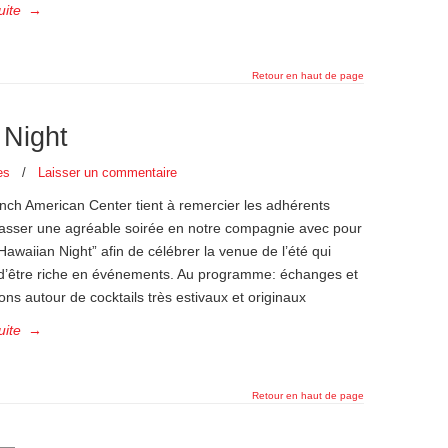
uite
→
Retour en haut de page
 Night
es
/
Laisser un commentaire
nch American Center tient à remercier les adhérents
asser une agréable soirée en notre compagnie avec pour
awaiian Night” afin de célébrer la venue de l’été qui
d’être riche en événements. Au programme: échanges et
ons autour de cocktails très estivaux et originaux
uite
→
Retour en haut de page