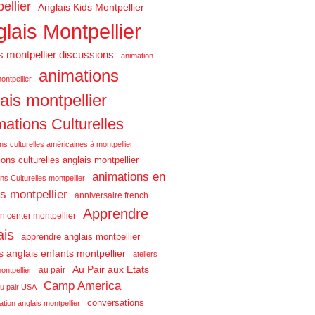
ellier
Anglais Kids Montpellier
lais Montpellier
s montpellier discussions
animation
animations
ontpellier
ais montpellier
ations Culturelles
ns culturelles américaines à montpellier
ons culturelles anglais montpellier
animations en
ns Culturelles montpellier
is montpellier
anniversaire french
Apprendre
n center montpellier
ais
apprendre anglais montpellier
rs anglais enfants montpellier
ateliers
Au Pair aux Etats
au pair
ontpellier
Camp America
u pair USA
conversations
tion anglais montpellier