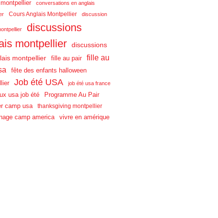
 montpellier
conversations en anglais
Cours Anglais Montpellier
er
discussion
discussions
ontpellier
ais montpellier
discussions
fille au
lais montpellier
fille au pair
sa
fête des enfants halloween
Job été USA
lier
job été usa france
aux usa job été
Programme Au Pair
r camp usa
thanksgiving montpellier
nage camp america
vivre en amérique