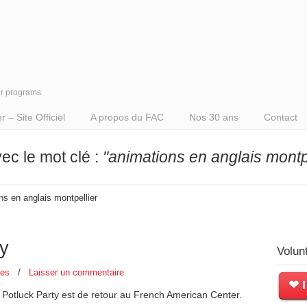
er programs
– Site Officiel
A propos du FAC
Nos 30 ans
Contact
vec le mot clé :
"animations en anglais montpe
ons en anglais montpellier
ty
Volun
les
/
Laisser un commentaire
❤ I
 Potluck Party est de retour au French American Center.