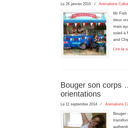
Le 26 janvier 2015
/
Animations Cultur
Mr Fish 
deux vra
mais aya
soleil à
and Chip
Lire la s
Bouger son corps …
orientations
Le 11 septembre 2014
/
Animations Cu
Bouger 
transfo
authenti