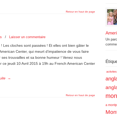
Retour en haut de page
Amer
es
/
Laisser un commentaire
Un par
commenc
 ! Les cloches sont passées ! Et elles ont bien gâter le
American Center, qui meurt d’impatience de vous faire
r ses trouvailles et sa bonne humeur ! Venez nous
Étiqu
r ce jeudi 10 Avril 2015 à 19h au French American Center
activite
angla
uite
→
angl
mont
Retour en haut de page
a montpe
Mont