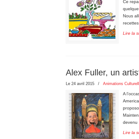
Ce repa
quelque
Nous al
recettes
Lire la s
Alex Fuller, un arti
Le 24 avril 2015
/
Animations Culturel
A l’occa
America
proposon
Mainten
devenu p
Lire la s