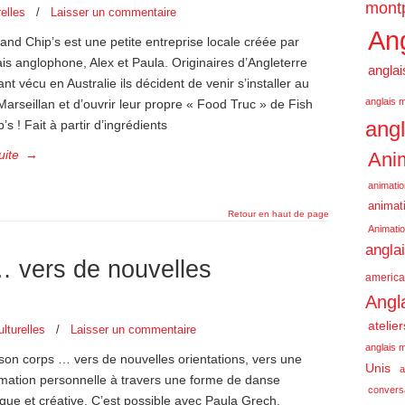
montp
elles
/
Laisser un commentaire
Ang
and Chip’s est une petite entreprise locale créée par
is anglophone, Alex et Paula. Originaires d’Angleterre
anglai
nt vécu en Australie ils décident de venir s’installer au
anglais m
 Marseillan et d’ouvrir leur propre « Food Truc » de Fish
angl
’s ! Fait à partir d’ingrédients
uite
→
Anim
animatio
animati
Retour en haut de page
Animatio
angla
 vers de nouvelles
america
Angl
atelie
lturelles
/
Laisser un commentaire
anglais m
son corps … vers de nouvelles orientations, vers une
Unis
a
rmation personnelle à travers une forme de danse
conversa
que et créative. C’est possible avec Paula Grech,