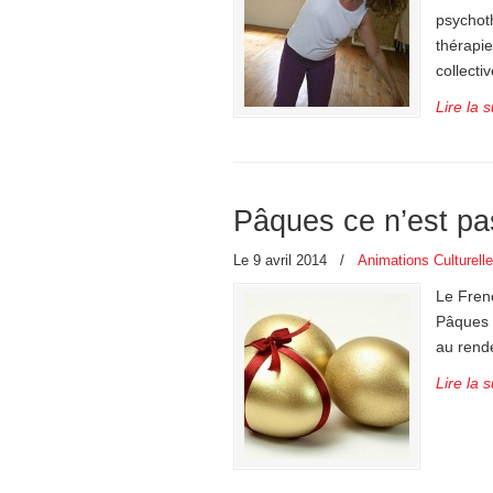
psychot
thérapi
collecti
Lire la s
Pâques ce n’est pa
Le 9 avril 2014
/
Animations Culturell
Le Fren
Pâques e
au rende
Lire la s