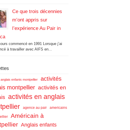
Ce que trois décennies
m’ont appris sur
l’expérience Au Pair in
ica
cours commencé en 1991 Lorsque j’ai
é à travailler avec AIFS en...
ettes
activités
s anglais enfants montpellier
is montpellier
activités en
activités en anglais
ais
pellier
agence au pair
americains
Américain à
llier
pellier
Anglais enfants