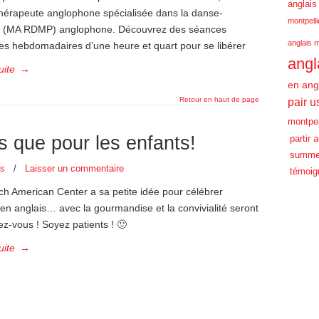
anglais
hérapeute anglophone spécialisée dans la danse-
montpelli
e (MA RDMP) anglophone. Découvrez des séances
anglais m
ves hebdomadaires d’une heure et quart pour se libérer
angl
uite
→
en ang
Retour en haut de page
pair u
montpel
s que pour les enfants!
partir 
summe
es
/
Laisser un commentaire
témoig
ch American Center a sa petite idée pour célébrer
n anglais… avec la gourmandise et la convivialité seront
z-vous ! Soyez patients ! 🙂
uite
→