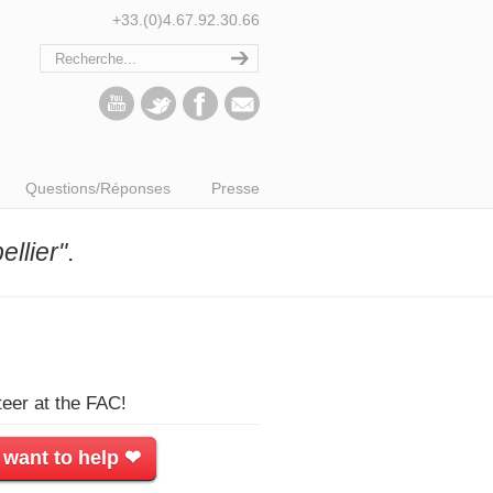
+33.(0)4.67.92.30.66
Questions/Réponses
Presse
llier"
.
teer at the FAC!
 want to help ❤