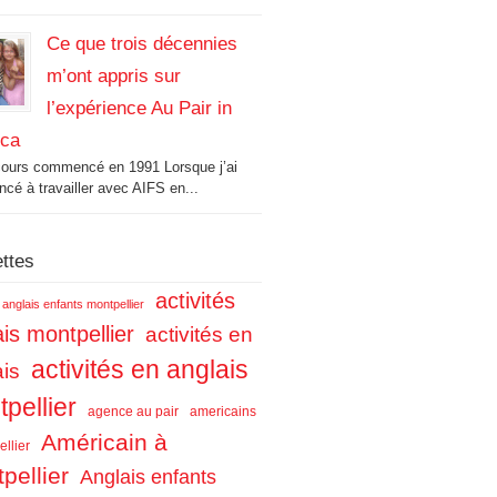
Ce que trois décennies
m’ont appris sur
l’expérience Au Pair in
ica
cours commencé en 1991 Lorsque j’ai
é à travailler avec AIFS en...
ettes
activités
s anglais enfants montpellier
is montpellier
activités en
activités en anglais
ais
pellier
agence au pair
americains
Américain à
llier
pellier
Anglais enfants