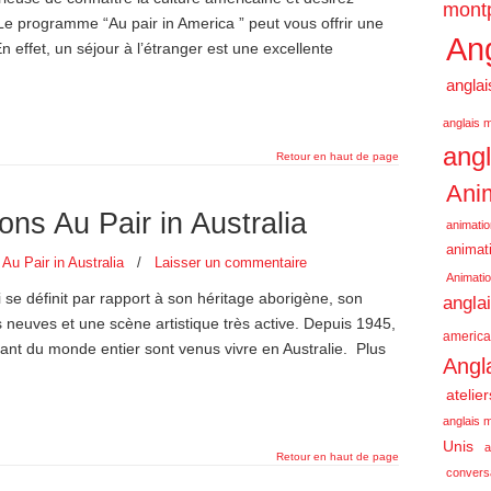
montp
Le programme “Au pair in America ” peut vous offrir une
Ang
 effet, un séjour à l’étranger est une excellente
anglai
anglais m
angl
Retour en haut de page
Anim
ons Au Pair in Australia
animatio
animati
,
Au Pair in Australia
/
Laisser un commentaire
Animatio
i se définit par rapport à son héritage aborigène, son
angla
 neuves et une scène artistique très active. Depuis 1945,
america
nant du monde entier sont venus vivre en Australie. Plus
Angl
atelie
anglais m
Unis
a
Retour en haut de page
conversa