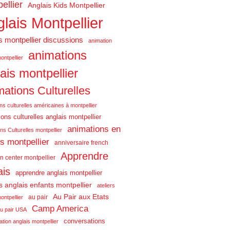
ellier
Anglais Kids Montpellier
lais Montpellier
s montpellier discussions
animation
animations
ontpellier
ais montpellier
ations Culturelles
ns culturelles américaines à montpellier
ons culturelles anglais montpellier
animations en
ns Culturelles montpellier
is montpellier
anniversaire french
Apprendre
n center montpellier
ais
apprendre anglais montpellier
rs anglais enfants montpellier
ateliers
Au Pair aux Etats
au pair
ontpellier
Camp America
u pair USA
conversations
tion anglais montpellier