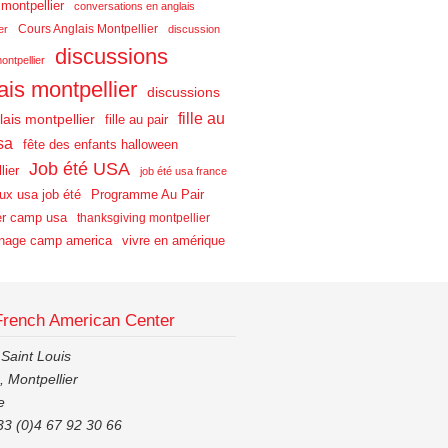
 montpellier
conversations en anglais
Cours Anglais Montpellier
er
discussion
discussions
ontpellier
ais montpellier
discussions
fille au
lais montpellier
fille au pair
sa
fête des enfants halloween
Job été USA
lier
job été usa france
aux usa job été
Programme Au Pair
r camp usa
thanksgiving montpellier
nage camp america
vivre en amérique
French American Center
 Saint Louis
 Montpellier
e
33 (0)4 67 92 30 66