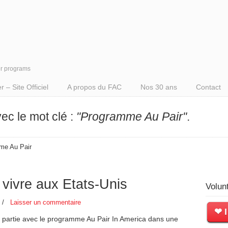
er programs
– Site Officiel
A propos du FAC
Nos 30 ans
Contact
vec le mot clé :
"Programme Au Pair"
.
mme Au Pair
va vivre aux Etats-Unis
Volun
/
Laisser un commentaire
❤ I
t partie avec le programme Au Pair In America dans une