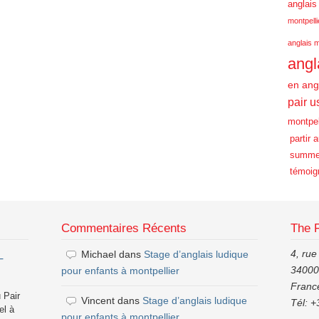
anglais
montpelli
anglais m
angl
en ang
pair u
montpel
partir 
summe
témoig
Commentaires Récents
The 
4, rue
Michael
dans
Stage d’anglais ludique
–
34000,
pour enfants à montpellier
Franc
 Pair
Vincent
dans
Stage d’anglais ludique
Tél: +
el à
pour enfants à montpellier