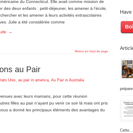
américaine du Connecticut. Elle avait comme mission de
r des deux enfants : petit-déjeuner, les amener à l’école,
Have 
s chercher et les amener à leurs activités extrascolaires
ives. Julie a été considérée comme
Boî
uite
→
Artic
Retour en haut de page
ons au Pair
tats Unis
,
au pair in america
,
Au Pair in Australia
prépare
 venues avec leurs mamans, pour cette réunion
tres filles au pair n’ayant pu venir ce soir là mais ont pris
 vous a donné les principaux éléments des avantages du
Cette...