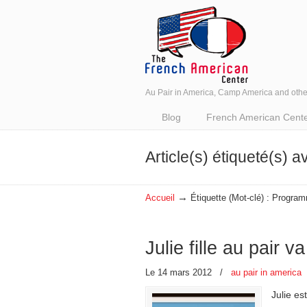
Au Pair in America, Camp America and oth
Navigation
Blog
French American Center 
Article(s) étiqueté(s) a
→
Accueil
Étiquette (Mot-clé) : Progra
Julie fille au pair 
Le 14 mars 2012
/
au pair in america
Julie es