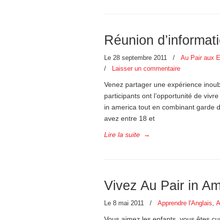
Réunion d’informati
Le 28 septembre 2011
/
Au Pair aux E
/
Laisser un commentaire
Venez partager une expérience inoubl
participants ont l’opportunité de vivr
in america tout en combinant garde d
avez entre 18 et
Lire la suite
→
Vivez Au Pair in Am
Le 8 mai 2011
/
Apprendre l'Anglais
,
A
Vous aimez les enfants, vous êtes cur