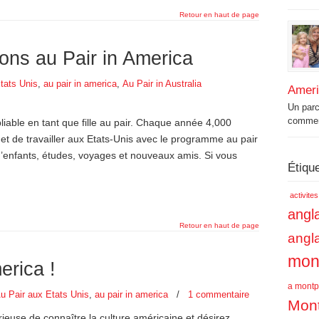
Retour en haut de page
ons au Pair in America
tats Unis
,
au pair in america
,
Au Pair in Australia
Amer
Un par
commenc
iable en tant que fille au pair. Chaque année 4,000
e et de travailler aux Etats-Unis avec le programme au pair
’enfants, études, voyages et nouveaux amis. Si vous
Étiqu
activite
angla
Retour en haut de page
angl
mont
erica !
a montpe
u Pair aux Etats Unis
,
au pair in america
/
1 commentaire
Mont
ieuse de connaître la culture américaine et désirez