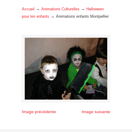
→
→
Accueil
Animations Culturelles
Halloween
→
pour les enfants
Animations enfants Montpellier
Image précédente
Image suivante