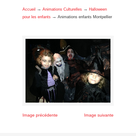
→
→
Accueil
Animations Culturelles
Halloween
→
pour les enfants
Animations enfants Montpellier
Image précédente
Image suivante