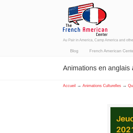
Au Pair in America, Camp America and oth
Navigation
Blog
French American Center 
Animations en anglais 
→
→
Accueil
Animations Culturelles
Qu