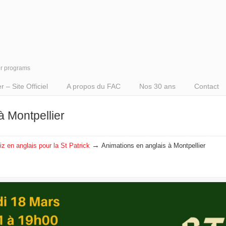
er programs
– Site Officiel
A propos du FAC
Nos 30 ans
Contact
à Montpellier
→
iz en anglais pour la St Patrick
Animations en anglais à Montpellier