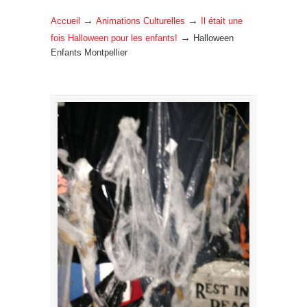
→
→
Accueil
Animations Culturelles
Il était une
→
fois Halloween pour les enfants!
Halloween
Enfants Montpellier