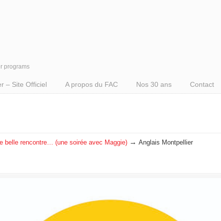
er programs
– Site Officiel
A propos du FAC
Nos 30 ans
Contact
→
e belle rencontre… (une soirée avec Maggie)
Anglais Montpellier