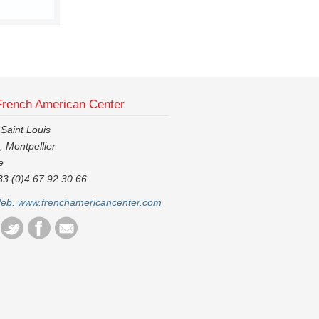
French American Center
 Saint Louis
 Montpellier
e
33 (0)4 67 92 30 66
Web:
www.frenchamericancenter.com