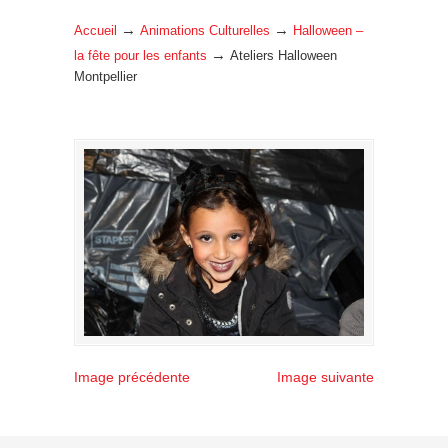
→
→
Accueil
Animations Culturelles
Halloween –
→
la fête pour les enfants
Ateliers Halloween
Montpellier
Image précédente
Image suivante