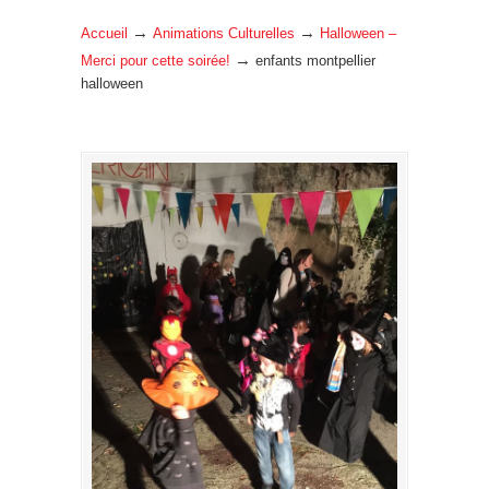
→
→
Accueil
Animations Culturelles
Halloween –
→
Merci pour cette soirée!
enfants montpellier
halloween