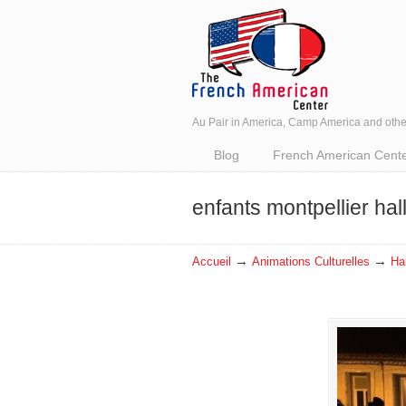
Au Pair in America, Camp America and oth
Navigation
Blog
French American Center 
enfants montpellier ha
→
→
Accueil
Animations Culturelles
Ha