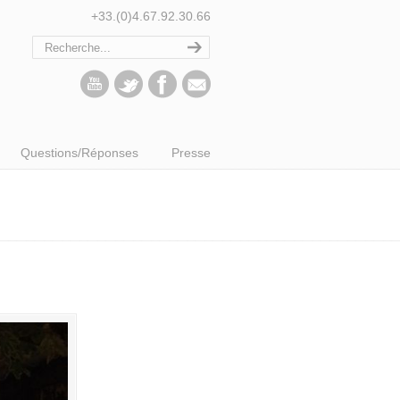
+33.(0)4.67.92.30.66
Questions/Réponses
Presse