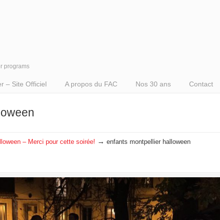
er programs
– Site Officiel
A propos du FAC
Nos 30 ans
Contact
lloween
→
lloween – Merci pour cette soirée!
enfants montpellier halloween