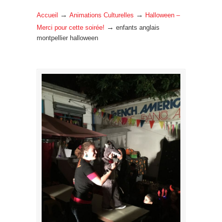
→
→
Accueil
Animations Culturelles
Halloween –
→
Merci pour cette soirée!
enfants anglais
montpellier halloween