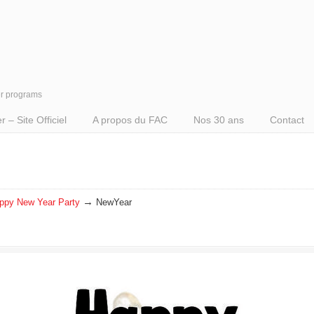
er programs
– Site Officiel
A propos du FAC
Nos 30 ans
Contact
→
ppy New Year Party
NewYear