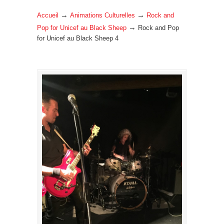
→
→
Accueil
Animations Culturelles
Rock and
→
Pop for Unicef au Black Sheep
Rock and Pop
for Unicef au Black Sheep 4