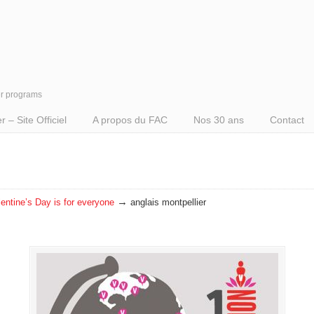
er programs
– Site Officiel
A propos du FAC
Nos 30 ans
Contact
→
lentine’s Day is for everyone
anglais montpellier