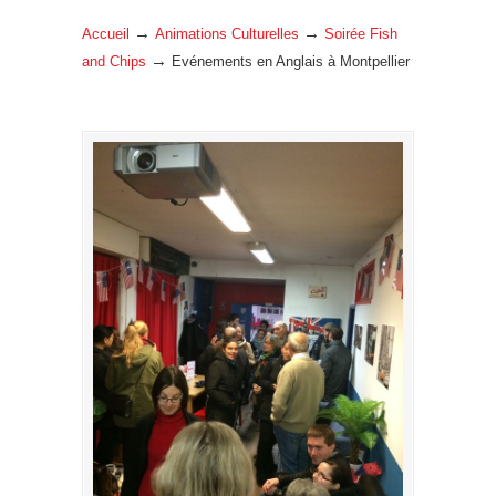
→
→
Accueil
Animations Culturelles
Soirée Fish
→
and Chips
Evénements en Anglais à Montpellier