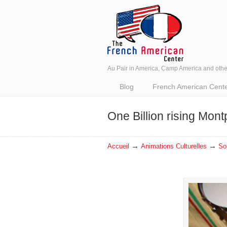
Au Pair in America, Camp America and oth
Navigation
Blog
French American Center 
One Billion rising Montp
→
→
Accueil
Animations Culturelles
So