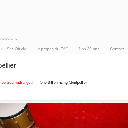
er programs
– Site Officiel
A propos du FAC
Nos 30 ans
Contact
ellier
→
irée Soul with a goal
One Billion rising Montpellier