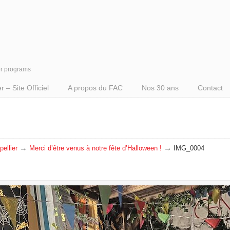
er programs
– Site Officiel
A propos du FAC
Nos 30 ans
Contact
→
→
ellier
Merci d’être venus à notre fête d’Halloween !
IMG_0004