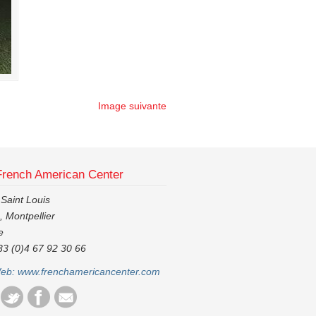
Image suivante
French American Center
 Saint Louis
 Montpellier
e
33 (0)4 67 92 30 66
Web:
www.frenchamericancenter.com