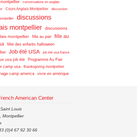
 montpellier
conversations en anglais
Cours Anglais Montpellier
er
discussion
discussions
ontpellier
ais montpellier
discussions
fille au
lais montpellier
fille au pair
sa
fête des enfants halloween
Job été USA
lier
job été usa france
aux usa job été
Programme Au Pair
r camp usa
thanksgiving montpellier
nage camp america
vivre en amérique
French American Center
 Saint Louis
 Montpellier
e
33 (0)4 67 92 30 66