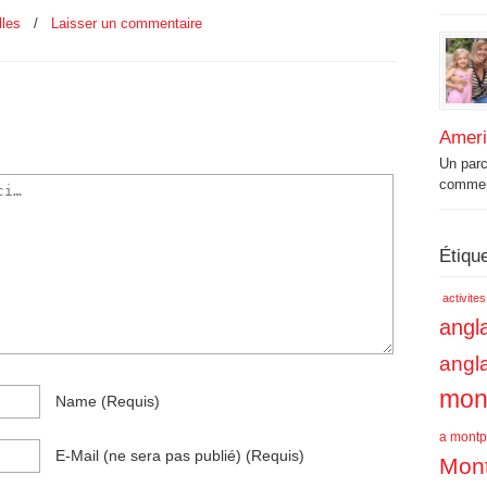
lles
/
Laisser un commentaire
Amer
Un par
commenc
Étiqu
activite
angla
angl
mont
Name
(requis)
a montpe
E-Mail
(ne sera pas publié)
(requis)
Mont