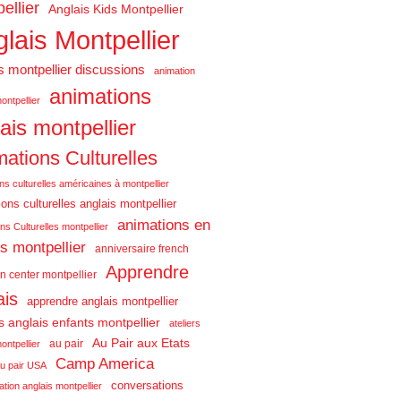
ellier
Anglais Kids Montpellier
lais Montpellier
s montpellier discussions
animation
animations
ontpellier
ais montpellier
ations Culturelles
ns culturelles américaines à montpellier
ons culturelles anglais montpellier
animations en
ns Culturelles montpellier
is montpellier
anniversaire french
Apprendre
n center montpellier
ais
apprendre anglais montpellier
rs anglais enfants montpellier
ateliers
Au Pair aux Etats
au pair
ontpellier
Camp America
u pair USA
conversations
tion anglais montpellier