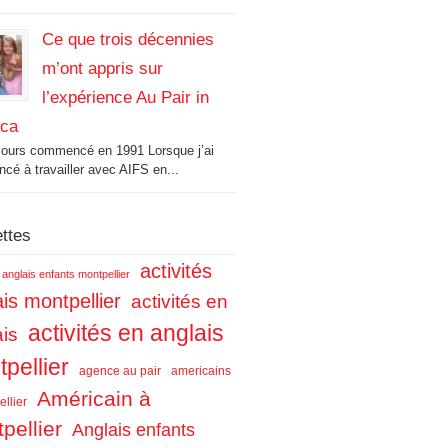
Ce que trois décennies
m’ont appris sur
l’expérience Au Pair in
ica
cours commencé en 1991 Lorsque j’ai
é à travailler avec AIFS en...
ettes
activités
s anglais enfants montpellier
is montpellier
activités en
activités en anglais
ais
pellier
agence au pair
americains
Américain à
llier
pellier
Anglais enfants