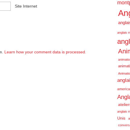
montp
Site Internet
Ang
anglai
anglais m
angl
Anim
am.
Learn how your comment data is processed.
animatio
animati
Animatio
angla
america
Angl
atelie
anglais m
Unis
a
conversa