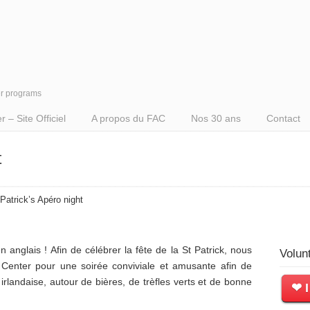
er programs
– Site Officiel
A propos du FAC
Nos 30 ans
Contact
t
 Patrick’s Apéro night
 anglais ! Afin de célébrer la fête de la St Patrick, nous
Volun
Center pour une soirée conviviale et amusante afin de
 irlandaise, autour de bières, de trèfles verts et de bonne
❤ I