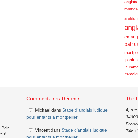
anglais
montpelli
anglais m
angl
en ang
pair u
montpel
partir 
summe
témoig
Commentaires Récents
The 
4, rue
Michael
dans
Stage d’anglais ludique
–
34000,
pour enfants à montpellier
Franc
 Pair
Vincent
dans
Stage d’anglais ludique
Tél: +
el à
pour enfants à montpellier