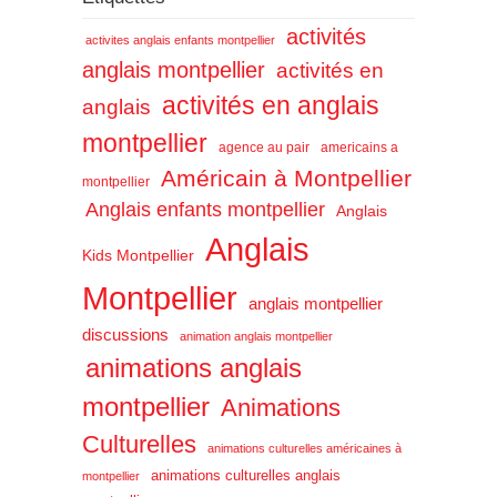
activités
activites anglais enfants montpellier
anglais montpellier
activités en
activités en anglais
anglais
montpellier
agence au pair
americains a
Américain à Montpellier
montpellier
Anglais enfants montpellier
Anglais
Anglais
Kids Montpellier
Montpellier
anglais montpellier
discussions
animation anglais montpellier
animations anglais
montpellier
Animations
Culturelles
animations culturelles américaines à
animations culturelles anglais
montpellier