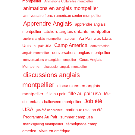
montpellier
Animations Culturelles montpellier
animations en anglais montpellier
anniversaire french american center montpellier
Apprendre Anglais
apprendre anglais
ateliers anglais enfants montpellier
montpellier
Au Pair aux Etats
au pair
ateliers anglais montpellier
Camp America
Unis
au pair USA
conversation
conversations anglais montpellier
anglais montpellier
Cours Anglais
conversations en anglais montpellier
Montpellier
discussion anglais montpellier
discussions anglais
montpellier
discussions en anglais
fille au pair usa
montpellier
fille au pair
fête
Job été
des enfants halloween montpellier
USA
partir aux usa job été
job été usa france
Programme Au Pair
summer camp usa
témoignage camp
thanksgiving montpellier
america
vivre en amérique