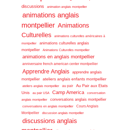
discussions
animation anglais montpellier
animations anglais
montpellier
Animations
Culturelles
animations culturelles américaines à
animations culturelles anglais
montpellier
montpellier
Animations Culturelles montpellier
animations en anglais montpellier
anniversaire french american center montpellier
Apprendre Anglais
apprendre anglais
ateliers anglais enfants montpellier
montpellier
Au Pair aux Etats
au pair
ateliers anglais montpellier
Camp America
Unis
au pair USA
conversation
conversations anglais montpellier
anglais montpellier
Cours Anglais
conversations en anglais montpellier
Montpellier
discussion anglais montpellier
discussions anglais