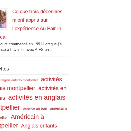
Ce que trois décennies
m’ont appris sur
l’expérience Au Pair in
ica
cours commencé en 1991 Lorsque j’ai
é à travailler avec AIFS en...
ettes
activités
s anglais enfants montpellier
is montpellier
activités en
activités en anglais
ais
pellier
agence au pair
americains
Américain à
llier
pellier
Anglais enfants