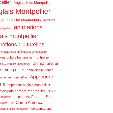
ellier
Anglais Kids Montpellier
lais Montpellier
s montpellier discussions
animation
animations
ontpellier
ais montpellier
ations Culturelles
ns culturelles américaines à montpellier
ons culturelles anglais montpellier
animations en
ns Culturelles montpellier
is montpellier
anniversaire french
Apprendre
n center montpellier
ais
apprendre anglais montpellier
rs anglais enfants montpellier
ateliers
Au Pair aux Etats
au pair
ontpellier
Camp America
u pair USA
conversations
tion anglais montpellier