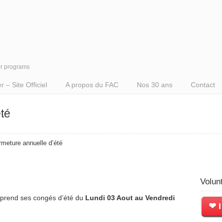
er programs
– Site Officiel
A propos du FAC
Nos 30 ans
Contact
té
rmeture annuelle d’été
Volun
 prend ses congés d’été du
Lundi 03 Aout au Vendredi
❤ I