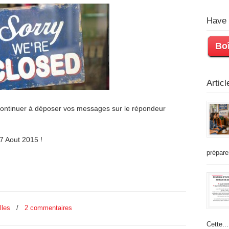
Have 
Boî
Artic
continuer à déposer vos messages sur le répondeur
17 Aout 2015 !
prépare
lles
/
2 commentaires
Cette...