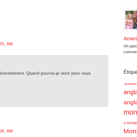
Amer
 25, AM
Un par
commenc
Étiqu
 énormément. Quand pourrai-je venir pour vous
activite
angla
angl
mont
a montpe
Mont
 26, AM