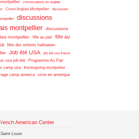
 montpellier
conversations en anglais
Cours Anglais Montpellier
er
discussion
discussions
ontpellier
ais montpellier
discussions
fille au
lais montpellier
fille au pair
sa
fête des enfants halloween
Job été USA
lier
job été usa france
aux usa job été
Programme Au Pair
r camp usa
thanksgiving montpellier
nage camp america
vivre en amérique
French American Center
 Saint Louis