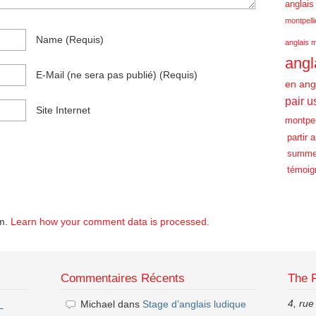
anglais
montpelli
Name
(requis)
anglais m
angl
E-Mail
(ne sera pas publié)
(requis)
en ang
pair u
Site Internet
montpel
partir 
summe
témoig
am.
Learn how your comment data is processed.
Commentaires Récents
The 
4, rue
Michael
dans
Stage d’anglais ludique
–