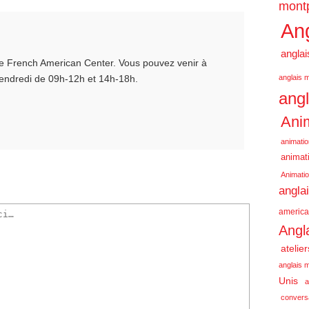
montp
Ang
anglai
 le French American Center. Vous pouvez venir à
Vendredi de 09h-12h et 14h-18h.
anglais m
angl
Anim
animatio
animati
Animatio
angla
america
Angl
atelie
anglais m
Unis
a
conversa