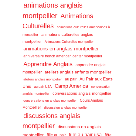
animations anglais
montpellier
Animations
Culturelles
animations culturelles américaines à
animations culturelles anglais
montpellier
montpellier
Animations Culturelles montpellier
animations en anglais montpellier
anniversaire french american center montpellier
Apprendre Anglais
apprendre anglais
ateliers anglais enfants montpellier
montpellier
Au Pair aux Etats
au pair
ateliers anglais montpellier
Camp America
Unis
au pair USA
conversation
conversations anglais montpellier
anglais montpellier
Cours Anglais
conversations en anglais montpellier
Montpellier
discussion anglais montpellier
discussions anglais
montpellier
discussions en anglais
fille au pair usa
montpellier
fille au pair
fête