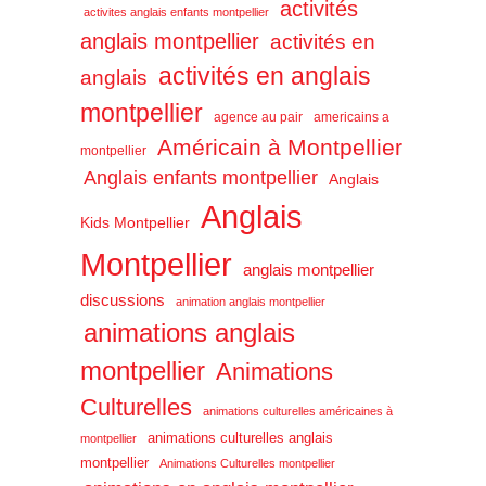
activités
activites anglais enfants montpellier
anglais montpellier
activités en
activités en anglais
anglais
montpellier
agence au pair
americains a
Américain à Montpellier
montpellier
Anglais enfants montpellier
Anglais
Anglais
Kids Montpellier
Montpellier
anglais montpellier
discussions
animation anglais montpellier
animations anglais
montpellier
Animations
Culturelles
animations culturelles américaines à
animations culturelles anglais
montpellier
montpellier
Animations Culturelles montpellier