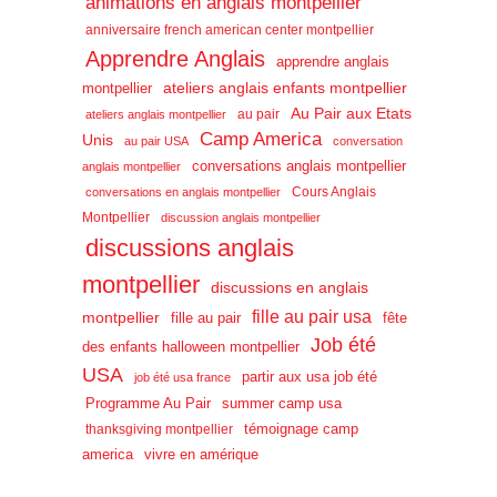
animations en anglais montpellier
anniversaire french american center montpellier
Apprendre Anglais
apprendre anglais
ateliers anglais enfants montpellier
montpellier
Au Pair aux Etats
au pair
ateliers anglais montpellier
Camp America
Unis
au pair USA
conversation
conversations anglais montpellier
anglais montpellier
Cours Anglais
conversations en anglais montpellier
Montpellier
discussion anglais montpellier
discussions anglais
montpellier
discussions en anglais
fille au pair usa
montpellier
fille au pair
fête
Job été
des enfants halloween montpellier
USA
partir aux usa job été
job été usa france
Programme Au Pair
summer camp usa
témoignage camp
thanksgiving montpellier
america
vivre en amérique