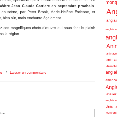
montp
héâtre Jean Claude Carriere en septembre prochain
.
Ang
 en scène, par Peter Brook, Marie-Hélène Estienne, et
 bien sûr, mais enchante également.
anglai
z ces magnifiques chefs-d’œuvre qui nous font le plaisir
anglais m
ns la région.
angl
Anim
animatio
animati
Animatio
angla
es
/
Laisser un commentaire
america
Angl
atelie
anglais m
Unis
a
conversa