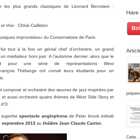
r les plus grands classiques de Léonard Bernstein :
Have 
 et Voix : Chloé Cailleton
Boî
usiques improvisées» du Conservatoire de Paris
fut tout à la fois un génial chef d’orchestre, un grand
Artic
 un médiateur hors pair: A l’automne dernier, alors que le
lait pour une série de représentations
West
rançois Théberge ont convié leurs étudiants pour un
n.
ont composé et orchestré des œuvres de jazz inspirées par
prépare
, et aussi orchestré quatre thèmes de West Side Story et
 d’O.
n superbe
spectacle anglophone
de Peter brook intitulé
e
septembre 2013
au
théâtre Jean Claude Carrier.
Cette...