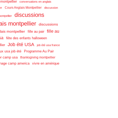
 montpellier
conversations en anglais
Cours Anglais Montpellier
er
discussion
discussions
ontpellier
ais montpellier
discussions
fille au
lais montpellier
fille au pair
sa
fête des enfants halloween
Job été USA
lier
job été usa france
aux usa job été
Programme Au Pair
r camp usa
thanksgiving montpellier
nage camp america
vivre en amérique