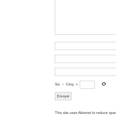
Six
−
Cinq
=
This site uses Akismet to reduce sp