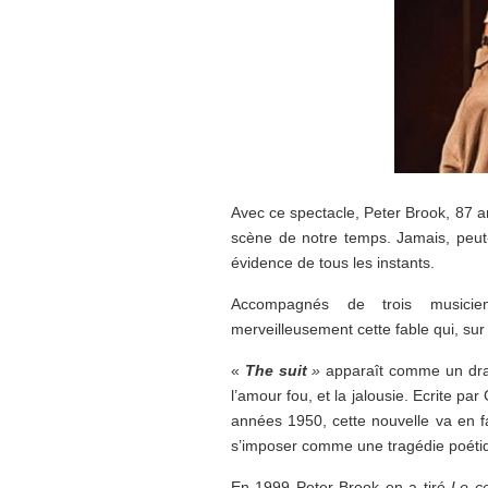
Avec ce spectacle, Peter Brook, 87 a
scène de notre temps. Jamais, peut-ê
évidence de tous les instants.
Accompagnés de trois musicien
merveilleusement cette fable qui, sur
«
The suit
»
apparaît comme un drame
l’amour fou, et la jalousie. Ecrite p
années 1950, cette nouvelle va en fa
s’imposer comme une tragédie poétiq
En 1999 Peter Brook en a tiré
Le c