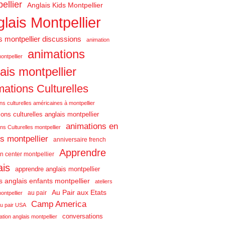
ellier
Anglais Kids Montpellier
lais Montpellier
s montpellier discussions
animation
animations
ontpellier
ais montpellier
ations Culturelles
ns culturelles américaines à montpellier
ons culturelles anglais montpellier
animations en
ns Culturelles montpellier
is montpellier
anniversaire french
Apprendre
n center montpellier
ais
apprendre anglais montpellier
rs anglais enfants montpellier
ateliers
Au Pair aux Etats
au pair
ontpellier
Camp America
u pair USA
conversations
tion anglais montpellier