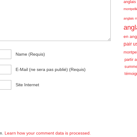
anglais
montpelli
anglais m
angl
en ang
pair u
montpel
Name
(requis)
partir 
summe
E-Mail
(ne sera pas publié)
(requis)
témoig
Site Internet
am.
Learn how your comment data is processed.