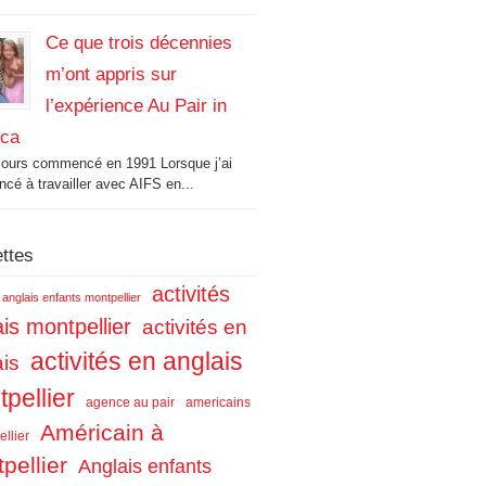
Ce que trois décennies
m’ont appris sur
l’expérience Au Pair in
ica
cours commencé en 1991 Lorsque j’ai
é à travailler avec AIFS en...
ettes
activités
s anglais enfants montpellier
is montpellier
activités en
activités en anglais
ais
pellier
agence au pair
americains
Américain à
llier
pellier
Anglais enfants