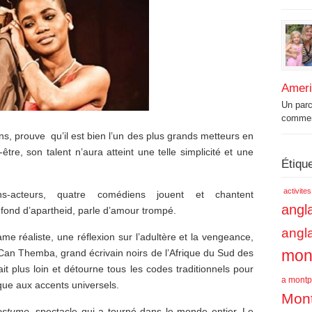
Amer
Un par
commenc
ns, prouve qu’il est bien l’un des plus grands metteurs en
tre, son talent n’aura atteint une telle simplicité et une
Étiqu
activite
s-acteurs, quatre comédiens jouent et chantent
angla
 fond d’apartheid, parle d’amour trompé.
angl
 réaliste, une réflexion sur l’adultère et la vengeance,
mont
ar Can Themba, grand écrivain noirs de l’Afrique du Sud des
it plus loin et détourne tous les codes traditionnels pour
a montpe
ue aux accents universels.
Mont
ostume,
spectacle qui a tourné dans le monde entier. Le