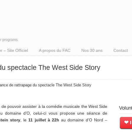
er programs
– Site Officiel
A propos du FAC
Nos 30 ans
Contact
du spectacle The West Side Story
ance de rattrapage du spectacle The West Side Story
 de pouvoir assister à la comédie musicale the West Side
Volun
e du domaine d’O, celui-ci vous propose une séance de
tein story
, le
11 juillet à 22h
au domaine d’O Nord –
❤ I