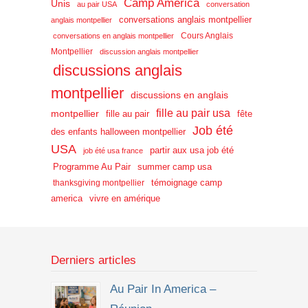
Camp America
Unis
au pair USA
conversation
conversations anglais montpellier
anglais montpellier
Cours Anglais
conversations en anglais montpellier
Montpellier
discussion anglais montpellier
discussions anglais
montpellier
discussions en anglais
fille au pair usa
montpellier
fille au pair
fête
Job été
des enfants halloween montpellier
USA
partir aux usa job été
job été usa france
Programme Au Pair
summer camp usa
témoignage camp
thanksgiving montpellier
america
vivre en amérique
Derniers articles
Au Pair In America –