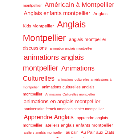
Américain à Montpellier
montpellier
Anglais enfants montpellier
Anglais
Anglais
Kids Montpellier
Montpellier
anglais montpellier
discussions
animation anglais montpellier
animations anglais
montpellier
Animations
Culturelles
animations culturelles américaines à
animations culturelles anglais
montpellier
montpellier
Animations Culturelles montpellier
animations en anglais montpellier
anniversaire french american center montpellier
Apprendre Anglais
apprendre anglais
ateliers anglais enfants montpellier
montpellier
Au Pair aux Etats
au pair
ateliers anglais montpellier