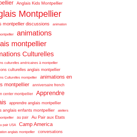
ellier
Anglais Kids Montpellier
lais Montpellier
s montpellier discussions
animation
animations
ontpellier
ais montpellier
ations Culturelles
ns culturelles américaines à montpellier
ons culturelles anglais montpellier
animations en
ns Culturelles montpellier
is montpellier
anniversaire french
Apprendre
n center montpellier
ais
apprendre anglais montpellier
rs anglais enfants montpellier
ateliers
Au Pair aux Etats
au pair
ontpellier
Camp America
u pair USA
conversations
tion anglais montpellier