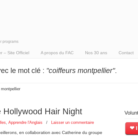
er programs
– Site Officiel
A propos du FAC
Nos 30 ans
Contact
vec le mot clé :
"coiffeurs montpellier"
.
s montpellier
ée Hollywood Hair Night
Volun
lles
,
Apprendre l'Anglais
/
Laisser un commentaire
❤ I
ueillerons, en collaboration avec Catherine du groupe