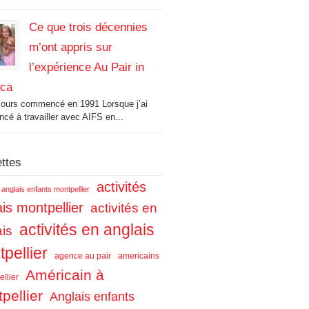
Ce que trois décennies
m’ont appris sur
l’expérience Au Pair in
ica
cours commencé en 1991 Lorsque j’ai
é à travailler avec AIFS en...
ettes
activités
s anglais enfants montpellier
is montpellier
activités en
activités en anglais
ais
pellier
agence au pair
americains
Américain à
llier
pellier
Anglais enfants