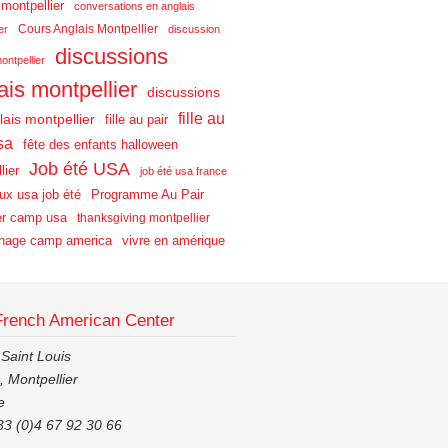
 montpellier
conversations en anglais
Cours Anglais Montpellier
er
discussion
discussions
ontpellier
ais montpellier
discussions
fille au
lais montpellier
fille au pair
sa
fête des enfants halloween
Job été USA
lier
job été usa france
aux usa job été
Programme Au Pair
r camp usa
thanksgiving montpellier
nage camp america
vivre en amérique
French American Center
 Saint Louis
 Montpellier
e
33 (0)4 67 92 30 66