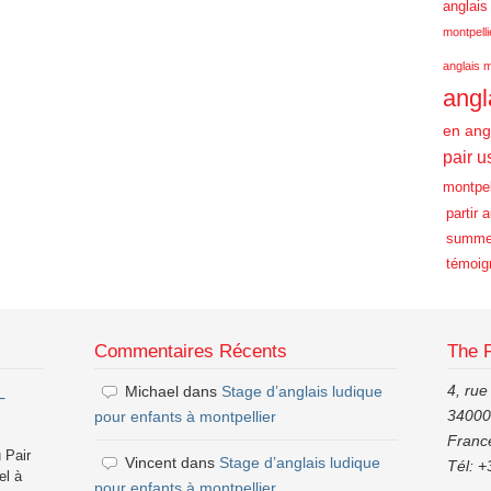
anglais
montpelli
anglais m
angl
en ang
pair u
montpel
partir 
summe
témoig
Commentaires Récents
The 
4, rue
Michael
dans
Stage d’anglais ludique
–
34000,
pour enfants à montpellier
Franc
 Pair
Vincent
dans
Stage d’anglais ludique
Tél: +
el à
pour enfants à montpellier