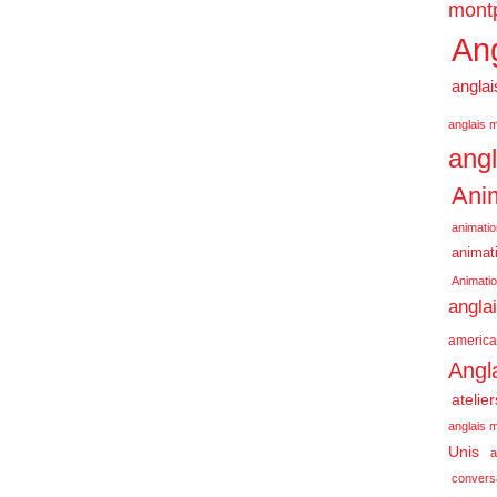
montp
Ang
anglai
anglais m
angl
Anim
animatio
animati
Animatio
angla
america
Angl
atelie
anglais m
Unis
a
conversa