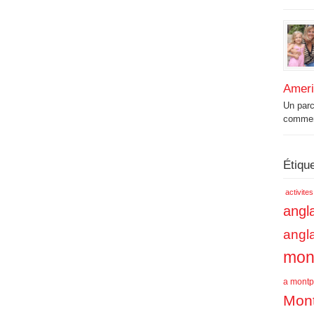
Amer
Un par
commenc
Étiqu
activite
angla
angl
mont
a montpe
Mont