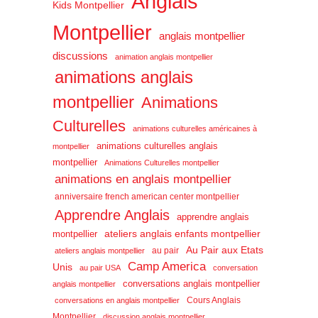
Anglais
Kids Montpellier
Montpellier
anglais montpellier
discussions
animation anglais montpellier
animations anglais
montpellier
Animations
Culturelles
animations culturelles américaines à
animations culturelles anglais
montpellier
montpellier
Animations Culturelles montpellier
animations en anglais montpellier
anniversaire french american center montpellier
Apprendre Anglais
apprendre anglais
ateliers anglais enfants montpellier
montpellier
Au Pair aux Etats
au pair
ateliers anglais montpellier
Camp America
Unis
au pair USA
conversation
conversations anglais montpellier
anglais montpellier
Cours Anglais
conversations en anglais montpellier
Montpellier
discussion anglais montpellier