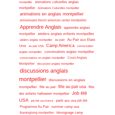
animations culturelles anglais
montpellier
montpellier
Animations Culturelles montpellier
animations en anglais montpellier
anniversaire french american center montpellier
Apprendre Anglais
apprendre anglais
ateliers anglais enfants montpellier
montpellier
Au Pair aux Etats
au pair
ateliers anglais montpellier
Camp America
Unis
au pair USA
conversation
conversations anglais montpellier
anglais montpellier
Cours Anglais
conversations en anglais montpellier
Montpellier
discussion anglais montpellier
discussions anglais
montpellier
discussions en anglais
fille au pair usa
montpellier
fille au pair
fête
Job été
des enfants halloween montpellier
USA
partir aux usa job été
job été usa france
Programme Au Pair
summer camp usa
témoignage camp
thanksgiving montpellier