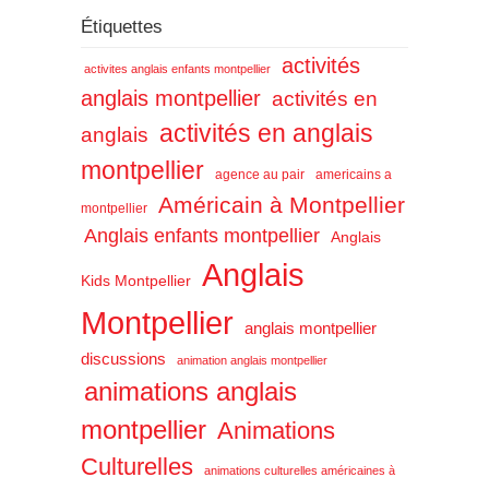
Étiquettes
activités
activites anglais enfants montpellier
anglais montpellier
activités en
activités en anglais
anglais
montpellier
agence au pair
americains a
Américain à Montpellier
montpellier
Anglais enfants montpellier
Anglais
Anglais
Kids Montpellier
Montpellier
anglais montpellier
discussions
animation anglais montpellier
animations anglais
montpellier
Animations
Culturelles
animations culturelles américaines à