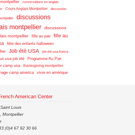
 montpellier
conversations en anglais
Cours Anglais Montpellier
er
discussion
discussions
ontpellier
ais montpellier
discussions
fille au
lais montpellier
fille au pair
sa
fête des enfants halloween
Job été USA
lier
job été usa france
aux usa job été
Programme Au Pair
r camp usa
thanksgiving montpellier
nage camp america
vivre en amérique
French American Center
 Saint Louis
 Montpellier
e
33 (0)4 67 92 30 66