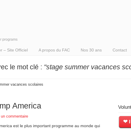
er programs
– Site Officiel
A propos du FAC
Nos 30 ans
Contact
vec le mot clé :
"stage summer vacances sco
summer vacances scolaires
amp America
Volun
r un commentaire
❤ I
erica est le plus important programme au monde qui