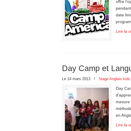
offre l’
pendant 
date lim
program
Lire la s
Day Camp et Langu
Le 14 mars 2013
/
Stage Anglais kids 
Day Ca
d’appren
mesure 
méthode 
en Angla
Lire la s