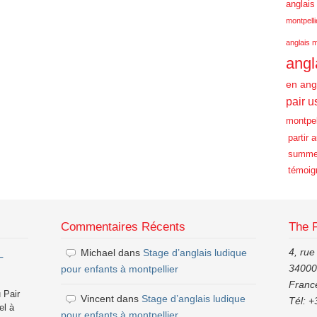
anglais
montpelli
anglais m
angl
en ang
pair u
montpel
partir 
summe
témoig
Commentaires Récents
The 
4, rue
Michael
dans
Stage d’anglais ludique
–
34000,
pour enfants à montpellier
Franc
 Pair
Vincent
dans
Stage d’anglais ludique
Tél: +
el à
pour enfants à montpellier