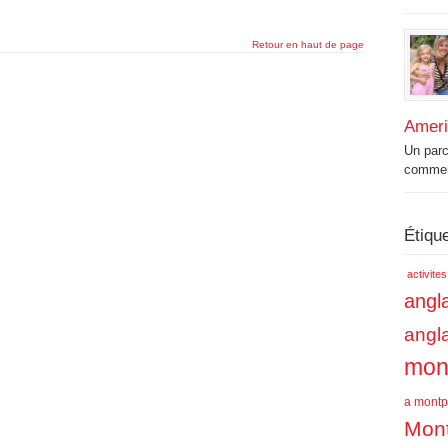
Retour en haut de page
Amer
Un par
commenc
Étiqu
activite
angla
angl
mont
a montpe
Mont