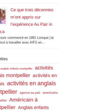
Ce que trois décennies
m’ont appris sur
l’expérience Au Pair in
ica
cours commencé en 1991 Lorsque j’ai
é à travailler avec AIFS en...
ettes
activités
s anglais enfants montpellier
is montpellier
activités en
activités en anglais
ais
pellier
agence au pair
americains
Américain à
llier
pellier
Anglais enfants