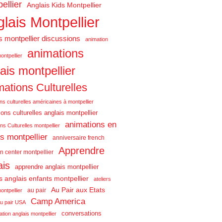
ellier
Anglais Kids Montpellier
lais Montpellier
s montpellier discussions
animation
animations
ontpellier
ais montpellier
ations Culturelles
ns culturelles américaines à montpellier
ons culturelles anglais montpellier
animations en
ns Culturelles montpellier
is montpellier
anniversaire french
Apprendre
n center montpellier
ais
apprendre anglais montpellier
rs anglais enfants montpellier
ateliers
Au Pair aux Etats
au pair
ontpellier
Camp America
u pair USA
conversations
tion anglais montpellier