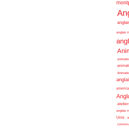
montp
Ang
anglai
anglais m
angl
Anim
animatio
animati
Animatio
angla
america
Angl
atelie
anglais m
Unis
a
conversa