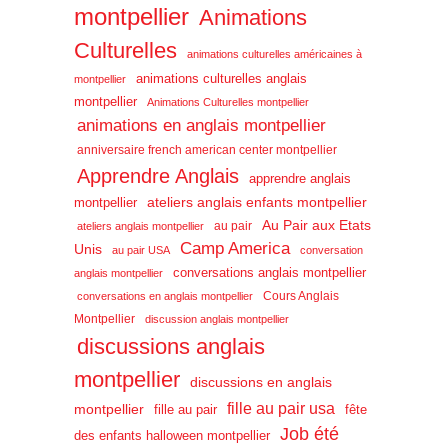
montpellier
Animations
Culturelles
animations culturelles américaines à
animations culturelles anglais
montpellier
montpellier
Animations Culturelles montpellier
animations en anglais montpellier
anniversaire french american center montpellier
Apprendre Anglais
apprendre anglais
ateliers anglais enfants montpellier
montpellier
Au Pair aux Etats
au pair
ateliers anglais montpellier
Camp America
Unis
au pair USA
conversation
conversations anglais montpellier
anglais montpellier
Cours Anglais
conversations en anglais montpellier
Montpellier
discussion anglais montpellier
discussions anglais
montpellier
discussions en anglais
fille au pair usa
montpellier
fille au pair
fête
Job été
des enfants halloween montpellier