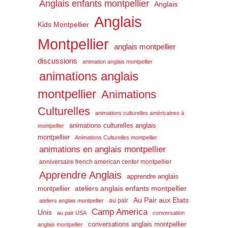
Anglais enfants montpellier
Anglais
Anglais
Kids Montpellier
Montpellier
anglais montpellier
discussions
animation anglais montpellier
animations anglais
montpellier
Animations
Culturelles
animations culturelles américaines à
animations culturelles anglais
montpellier
montpellier
Animations Culturelles montpellier
animations en anglais montpellier
anniversaire french american center montpellier
Apprendre Anglais
apprendre anglais
ateliers anglais enfants montpellier
montpellier
Au Pair aux Etats
au pair
ateliers anglais montpellier
Camp America
Unis
au pair USA
conversation
conversations anglais montpellier
anglais montpellier