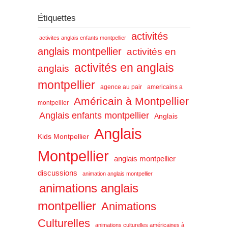
Étiquettes
activités
activites anglais enfants montpellier
anglais montpellier
activités en
activités en anglais
anglais
montpellier
agence au pair
americains a
Américain à Montpellier
montpellier
Anglais enfants montpellier
Anglais
Anglais
Kids Montpellier
Montpellier
anglais montpellier
discussions
animation anglais montpellier
animations anglais
montpellier
Animations
Culturelles
animations culturelles américaines à