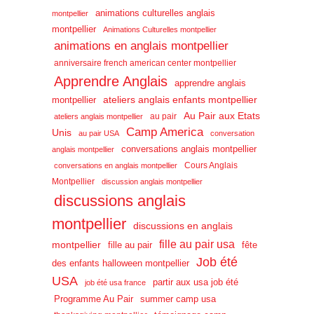
animations culturelles anglais
montpellier
montpellier
Animations Culturelles montpellier
animations en anglais montpellier
anniversaire french american center montpellier
Apprendre Anglais
apprendre anglais
ateliers anglais enfants montpellier
montpellier
Au Pair aux Etats
au pair
ateliers anglais montpellier
Camp America
Unis
au pair USA
conversation
conversations anglais montpellier
anglais montpellier
Cours Anglais
conversations en anglais montpellier
Montpellier
discussion anglais montpellier
discussions anglais
montpellier
discussions en anglais
fille au pair usa
montpellier
fille au pair
fête
Job été
des enfants halloween montpellier
USA
partir aux usa job été
job été usa france
Programme Au Pair
summer camp usa