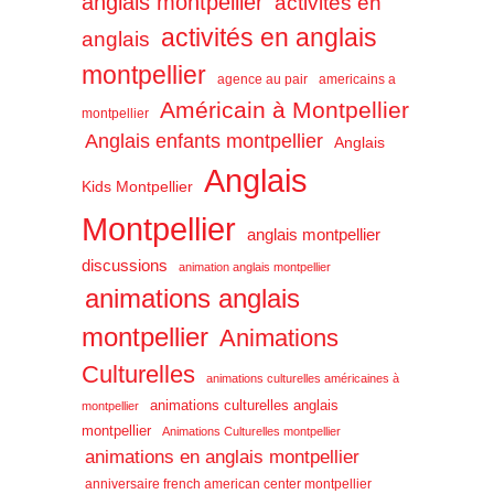
anglais montpellier
activités en
activités en anglais
anglais
montpellier
agence au pair
americains a
Américain à Montpellier
montpellier
Anglais enfants montpellier
Anglais
Anglais
Kids Montpellier
Montpellier
anglais montpellier
discussions
animation anglais montpellier
animations anglais
montpellier
Animations
Culturelles
animations culturelles américaines à
animations culturelles anglais
montpellier
montpellier
Animations Culturelles montpellier
animations en anglais montpellier
anniversaire french american center montpellier