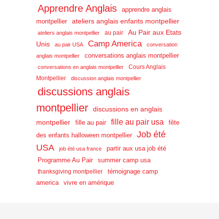
Apprendre Anglais
apprendre anglais
ateliers anglais enfants montpellier
montpellier
Au Pair aux Etats
au pair
ateliers anglais montpellier
Camp America
Unis
au pair USA
conversation
conversations anglais montpellier
anglais montpellier
Cours Anglais
conversations en anglais montpellier
Montpellier
discussion anglais montpellier
discussions anglais
montpellier
discussions en anglais
fille au pair usa
montpellier
fille au pair
fête
Job été
des enfants halloween montpellier
USA
partir aux usa job été
job été usa france
Programme Au Pair
summer camp usa
témoignage camp
thanksgiving montpellier
america
vivre en amérique