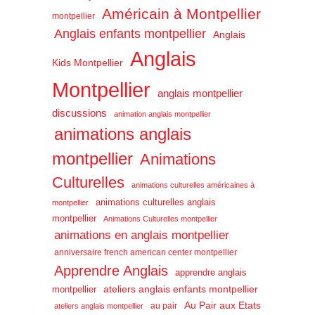
Américain à Montpellier
montpellier
Anglais enfants montpellier
Anglais
Anglais
Kids Montpellier
Montpellier
anglais montpellier
discussions
animation anglais montpellier
animations anglais
montpellier
Animations
Culturelles
animations culturelles américaines à
animations culturelles anglais
montpellier
montpellier
Animations Culturelles montpellier
animations en anglais montpellier
anniversaire french american center montpellier
Apprendre Anglais
apprendre anglais
ateliers anglais enfants montpellier
montpellier
Au Pair aux Etats
au pair
ateliers anglais montpellier