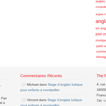
anglais
montpelli
anglais m
angl
en ang
pair u
montpel
partir 
summe
témoig
Commentaires Récents
The 
4, rue
Michael
dans
Stage d’anglais ludique
–
34000,
pour enfants à montpellier
Franc
 Pair
Vincent
dans
Stage d’anglais ludique
Tél: +
el à
pour enfants à montpellier