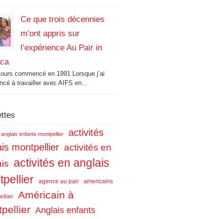
Ce que trois décennies
m’ont appris sur
l’expérience Au Pair in
ica
cours commencé en 1991 Lorsque j’ai
é à travailler avec AIFS en...
ettes
activités
s anglais enfants montpellier
is montpellier
activités en
activités en anglais
ais
pellier
agence au pair
americains
Américain à
llier
pellier
Anglais enfants