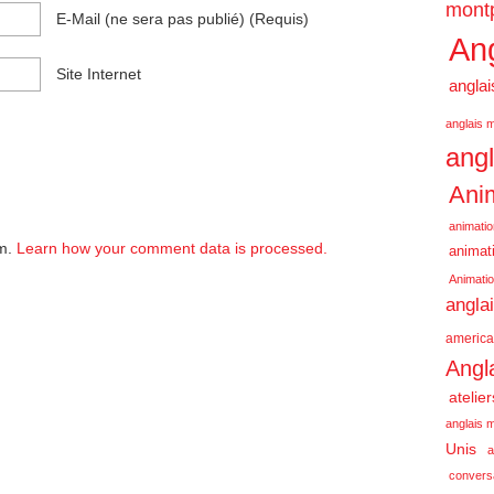
montp
E-Mail
(ne sera pas publié)
(requis)
Ang
Site Internet
anglai
anglais m
angl
Anim
animatio
am.
Learn how your comment data is processed.
animati
Animatio
angla
america
Angl
atelie
anglais m
Unis
a
conversa