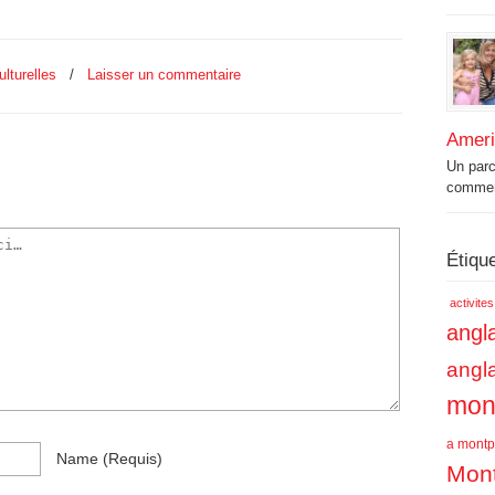
lturelles
/
Laisser un commentaire
Amer
Un par
commenc
Étiqu
activite
angla
angl
mont
a montpe
Name
(requis)
Mont