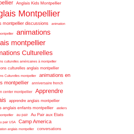
ellier
Anglais Kids Montpellier
lais Montpellier
s montpellier discussions
animation
animations
ontpellier
ais montpellier
ations Culturelles
ns culturelles américaines à montpellier
ons culturelles anglais montpellier
animations en
ns Culturelles montpellier
is montpellier
anniversaire french
Apprendre
n center montpellier
ais
apprendre anglais montpellier
rs anglais enfants montpellier
ateliers
Au Pair aux Etats
au pair
ontpellier
Camp America
u pair USA
conversations
tion anglais montpellier