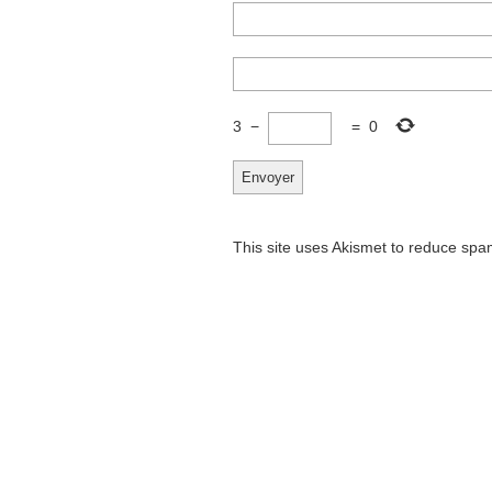
3
−
=
0
This site uses Akismet to reduce sp