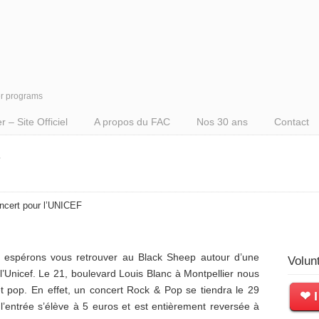
er programs
– Site Officiel
A propos du FAC
Nos 30 ans
Contact
F
ncert pour l’UNICEF
espérons vous retrouver au Black Sheep autour d’une
Volun
l’Unicef. Le 21, boulevard Louis Blanc à Montpellier nous
et pop. En effet, un concert Rock & Pop se tiendra le 29
❤ I
l’entrée s’élève à 5 euros et est entièrement reversée à