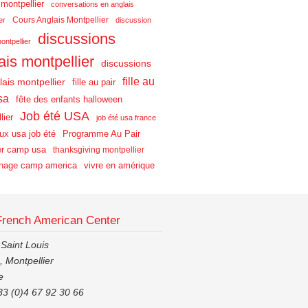
 montpellier
conversations en anglais
Cours Anglais Montpellier
er
discussion
discussions
ontpellier
ais montpellier
discussions
fille au
lais montpellier
fille au pair
sa
fête des enfants halloween
Job été USA
lier
job été usa france
aux usa job été
Programme Au Pair
r camp usa
thanksgiving montpellier
nage camp america
vivre en amérique
French American Center
 Saint Louis
 Montpellier
e
33 (0)4 67 92 30 66