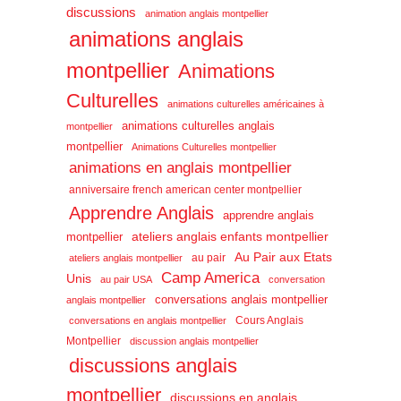
discussions
animation anglais montpellier
animations anglais
montpellier
Animations
Culturelles
animations culturelles américaines à
animations culturelles anglais
montpellier
montpellier
Animations Culturelles montpellier
animations en anglais montpellier
anniversaire french american center montpellier
Apprendre Anglais
apprendre anglais
ateliers anglais enfants montpellier
montpellier
Au Pair aux Etats
au pair
ateliers anglais montpellier
Camp America
Unis
au pair USA
conversation
conversations anglais montpellier
anglais montpellier
Cours Anglais
conversations en anglais montpellier
Montpellier
discussion anglais montpellier
discussions anglais
montpellier
discussions en anglais