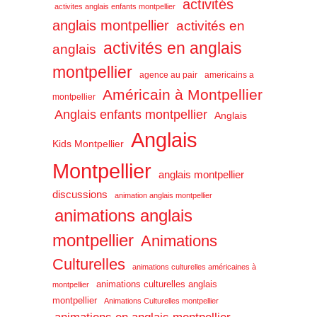
activités
activites anglais enfants montpellier
anglais montpellier
activités en
activités en anglais
anglais
montpellier
agence au pair
americains a
Américain à Montpellier
montpellier
Anglais enfants montpellier
Anglais
Anglais
Kids Montpellier
Montpellier
anglais montpellier
discussions
animation anglais montpellier
animations anglais
montpellier
Animations
Culturelles
animations culturelles américaines à
animations culturelles anglais
montpellier
montpellier
Animations Culturelles montpellier