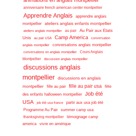
animations en anglais montpellier
anniversaire french american center montpellier
Apprendre Anglais
apprendre anglais
ateliers anglais enfants montpellier
montpellier
Au Pair aux Etats
au pair
ateliers anglais montpellier
Camp America
Unis
au pair USA
conversation
conversations anglais montpellier
anglais montpellier
Cours Anglais
conversations en anglais montpellier
Montpellier
discussion anglais montpellier
discussions anglais
montpellier
discussions en anglais
fille au pair usa
montpellier
fille au pair
fête
Job été
des enfants halloween montpellier
USA
partir aux usa job été
job été usa france
Programme Au Pair
summer camp usa
témoignage camp
thanksgiving montpellier
america
vivre en amérique