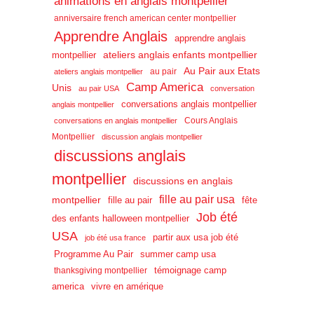
animations en anglais montpellier
anniversaire french american center montpellier
Apprendre Anglais
apprendre anglais
ateliers anglais enfants montpellier
montpellier
Au Pair aux Etats
au pair
ateliers anglais montpellier
Camp America
Unis
au pair USA
conversation
conversations anglais montpellier
anglais montpellier
Cours Anglais
conversations en anglais montpellier
Montpellier
discussion anglais montpellier
discussions anglais
montpellier
discussions en anglais
fille au pair usa
montpellier
fille au pair
fête
Job été
des enfants halloween montpellier
USA
partir aux usa job été
job été usa france
Programme Au Pair
summer camp usa
témoignage camp
thanksgiving montpellier
america
vivre en amérique