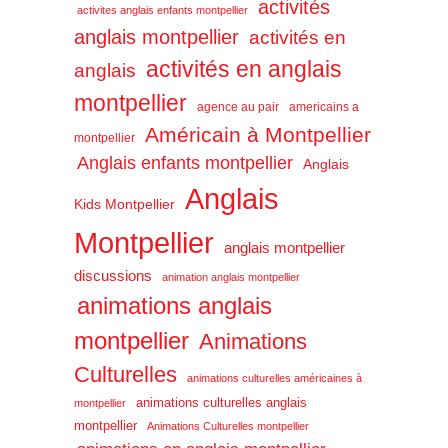
activités
activites anglais enfants montpellier
anglais montpellier
activités en
activités en anglais
anglais
montpellier
agence au pair
americains a
Américain à Montpellier
montpellier
Anglais enfants montpellier
Anglais
Anglais
Kids Montpellier
Montpellier
anglais montpellier
discussions
animation anglais montpellier
animations anglais
montpellier
Animations
Culturelles
animations culturelles américaines à
animations culturelles anglais
montpellier
montpellier
Animations Culturelles montpellier