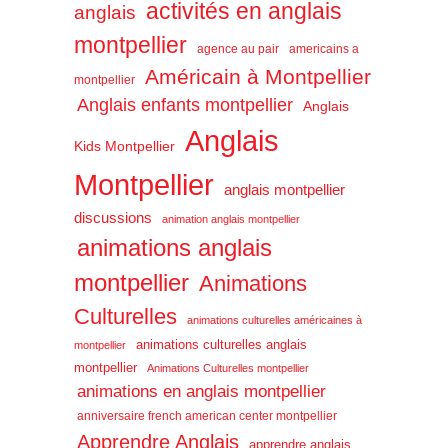
activités en anglais
anglais
montpellier
agence au pair
americains a
Américain à Montpellier
montpellier
Anglais enfants montpellier
Anglais
Anglais
Kids Montpellier
Montpellier
anglais montpellier
discussions
animation anglais montpellier
animations anglais
montpellier
Animations
Culturelles
animations culturelles américaines à
animations culturelles anglais
montpellier
montpellier
Animations Culturelles montpellier
animations en anglais montpellier
anniversaire french american center montpellier
Apprendre Anglais
apprendre anglais