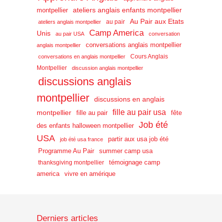
ateliers anglais enfants montpellier
montpellier
Au Pair aux Etats
au pair
ateliers anglais montpellier
Camp America
Unis
au pair USA
conversation
conversations anglais montpellier
anglais montpellier
Cours Anglais
conversations en anglais montpellier
Montpellier
discussion anglais montpellier
discussions anglais
montpellier
discussions en anglais
fille au pair usa
montpellier
fille au pair
fête
Job été
des enfants halloween montpellier
USA
partir aux usa job été
job été usa france
Programme Au Pair
summer camp usa
témoignage camp
thanksgiving montpellier
america
vivre en amérique
Derniers articles