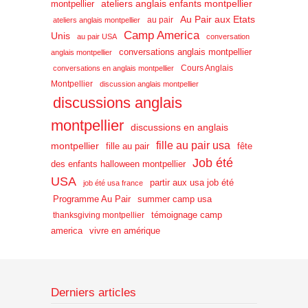
ateliers anglais enfants montpellier
montpellier
Au Pair aux Etats
au pair
ateliers anglais montpellier
Camp America
Unis
au pair USA
conversation
conversations anglais montpellier
anglais montpellier
Cours Anglais
conversations en anglais montpellier
Montpellier
discussion anglais montpellier
discussions anglais
montpellier
discussions en anglais
fille au pair usa
montpellier
fille au pair
fête
Job été
des enfants halloween montpellier
USA
partir aux usa job été
job été usa france
Programme Au Pair
summer camp usa
témoignage camp
thanksgiving montpellier
america
vivre en amérique
Derniers articles