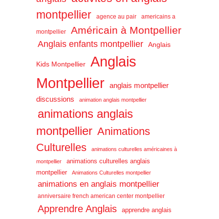
montpellier
agence au pair
americains a
Américain à Montpellier
montpellier
Anglais enfants montpellier
Anglais
Anglais
Kids Montpellier
Montpellier
anglais montpellier
discussions
animation anglais montpellier
animations anglais
montpellier
Animations
Culturelles
animations culturelles américaines à
animations culturelles anglais
montpellier
montpellier
Animations Culturelles montpellier
animations en anglais montpellier
anniversaire french american center montpellier
Apprendre Anglais
apprendre anglais