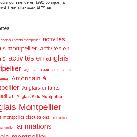
cours commencé en 1991 Lorsque j’ai
é à travailler avec AIFS en...
ettes
activités
s anglais enfants montpellier
is montpellier
activités en
activités en anglais
ais
pellier
agence au pair
americains
Américain à
llier
pellier
Anglais enfants
ellier
Anglais Kids Montpellier
lais Montpellier
s montpellier discussions
animation
animations
ontpellier
ais montpellier