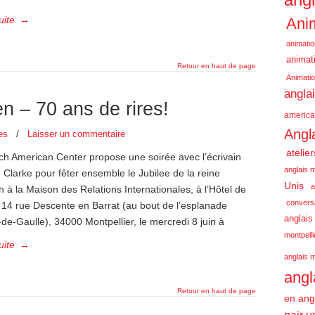
uite
→
Anim
animatio
animati
Retour en haut de page
Animatio
angla
 – 70 ans de rires!
america
Angl
es
/
Laisser un commentaire
atelie
ch American Center propose une soirée avec l’écrivain
anglais m
Clarke pour fêter ensemble le Jubilee de la reine
Unis
a
h à la Maison des Relations Internationales, à l’Hôtel de
conversa
 14 rue Descente en Barrat (au bout de l’esplanade
anglais
de-Gaulle), 34000 Montpellier, le mercredi 8 juin à
montpelli
uite
→
anglais m
angl
Retour en haut de page
en ang