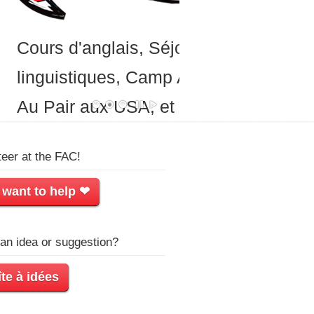
Tu no
sport
l'angl
teer at the FAC!
 want to help ❤
an idea or suggestion?
te à idées