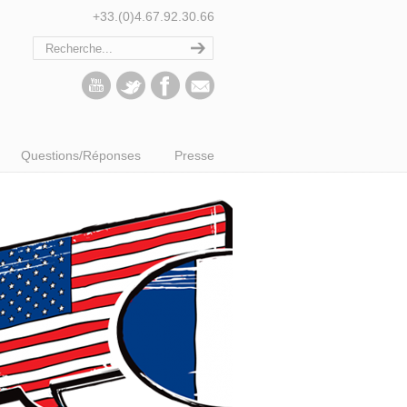
+33.(0)4.67.92.30.66
Questions/Réponses
Presse