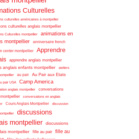
ations Culturelles
ns culturelles américaines à montpellier
ons culturelles anglais montpellier
animations en
ns Culturelles montpellier
is montpellier
anniversaire french
Apprendre
n center montpellier
ais
apprendre anglais montpellier
rs anglais enfants montpellier
ateliers
Au Pair aux Etats
au pair
ontpellier
Camp America
u pair USA
conversations
tion anglais montpellier
 montpellier
conversations en anglais
Cours Anglais Montpellier
er
discussion
discussions
ontpellier
ais montpellier
discussions
fille au
lais montpellier
fille au pair