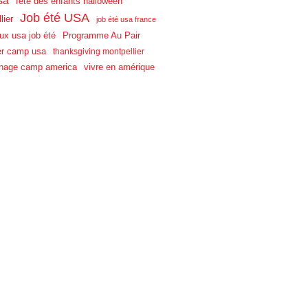
sa
fête des enfants halloween
Job été USA
lier
job été usa france
aux usa job été
Programme Au Pair
r camp usa
thanksgiving montpellier
nage camp america
vivre en amérique