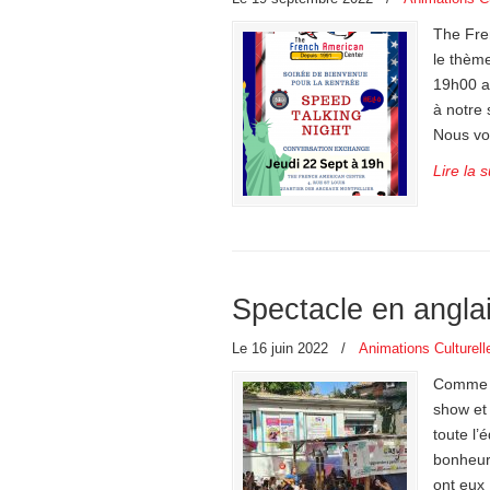
The Fre
le thèm
19h00 a
à notre 
Nous vo
Lire la s
Spectacle en anglai
Le 16 juin 2022
/
Animations Culturell
Comme c
show et 
toute l
bonheur 
ont eux