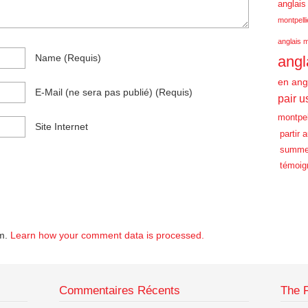
anglais
montpelli
anglais m
Name
(requis)
angl
en ang
E-Mail
(ne sera pas publié)
(requis)
pair u
montpel
Site Internet
partir 
summe
témoig
am.
Learn how your comment data is processed.
Commentaires Récents
The 