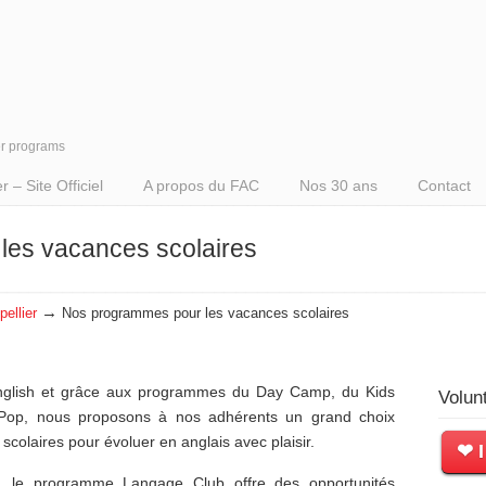
er programs
– Site Officiel
A propos du FAC
Nos 30 ans
Contact
les vacances scolaires
→
ellier
Nos programmes pour les vacances scolaires
nglish et grâce aux programmes du Day Camp, du Kids
Volun
Pop, nous proposons à nos adhérents un grand choix
scolaires pour évoluer en anglais avec plaisir.
❤ I
, le programme Langage Club offre des opportunités