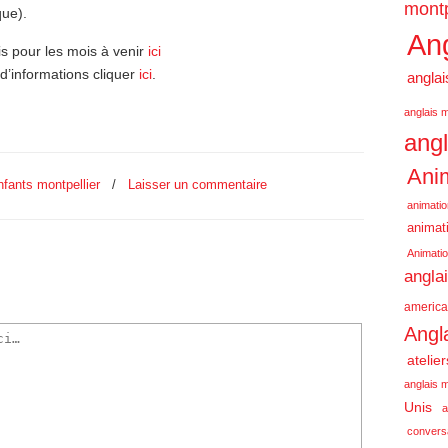
montp
que).
Ang
is pour les mois à venir
ici
 d’informations cliquer
ici
.
anglai
anglais m
angl
Anim
nfants montpellier
/
Laisser un commentaire
animatio
animati
Animatio
angla
america
Angl
atelie
anglais m
Unis
a
conversa