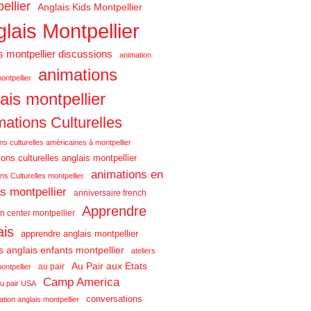
ellier
Anglais Kids Montpellier
lais Montpellier
s montpellier discussions
animation
animations
ontpellier
ais montpellier
ations Culturelles
ns culturelles américaines à montpellier
ons culturelles anglais montpellier
animations en
ns Culturelles montpellier
is montpellier
anniversaire french
Apprendre
n center montpellier
ais
apprendre anglais montpellier
rs anglais enfants montpellier
ateliers
Au Pair aux Etats
au pair
ontpellier
Camp America
u pair USA
conversations
tion anglais montpellier