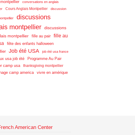
 montpellier
conversations en anglais
Cours Anglais Montpellier
er
discussion
discussions
ontpellier
ais montpellier
discussions
fille au
lais montpellier
fille au pair
sa
fête des enfants halloween
Job été USA
lier
job été usa france
aux usa job été
Programme Au Pair
r camp usa
thanksgiving montpellier
nage camp america
vivre en amérique
French American Center