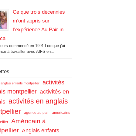
Ce que trois décennies
m’ont appris sur
l’expérience Au Pair in
ica
cours commencé en 1991 Lorsque j’ai
é à travailler avec AIFS en...
ettes
activités
s anglais enfants montpellier
is montpellier
activités en
activités en anglais
ais
pellier
agence au pair
americains
Américain à
llier
pellier
Anglais enfants