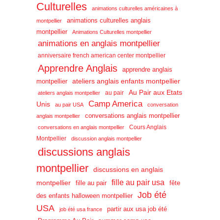
Culturelles
animations culturelles américaines à
animations culturelles anglais
montpellier
montpellier
Animations Culturelles montpellier
animations en anglais montpellier
anniversaire french american center montpellier
Apprendre Anglais
apprendre anglais
ateliers anglais enfants montpellier
montpellier
Au Pair aux Etats
au pair
ateliers anglais montpellier
Camp America
Unis
au pair USA
conversation
conversations anglais montpellier
anglais montpellier
Cours Anglais
conversations en anglais montpellier
Montpellier
discussion anglais montpellier
discussions anglais
montpellier
discussions en anglais
fille au pair usa
montpellier
fille au pair
fête
Job été
des enfants halloween montpellier
USA
partir aux usa job été
job été usa france