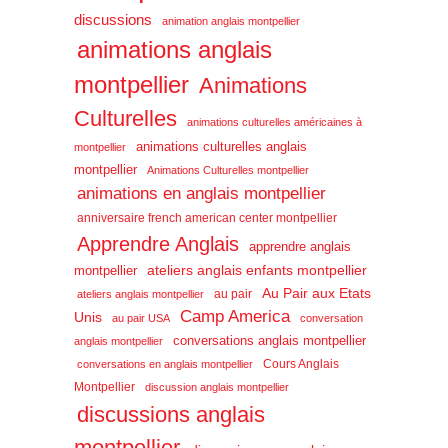
discussions
animation anglais montpellier
animations anglais
montpellier
Animations
Culturelles
animations culturelles américaines à
animations culturelles anglais
montpellier
montpellier
Animations Culturelles montpellier
animations en anglais montpellier
anniversaire french american center montpellier
Apprendre Anglais
apprendre anglais
ateliers anglais enfants montpellier
montpellier
Au Pair aux Etats
au pair
ateliers anglais montpellier
Camp America
Unis
au pair USA
conversation
conversations anglais montpellier
anglais montpellier
Cours Anglais
conversations en anglais montpellier
Montpellier
discussion anglais montpellier
discussions anglais
montpellier