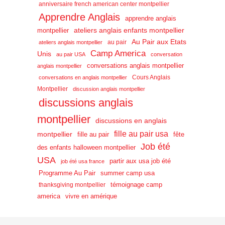
anniversaire french american center montpellier
Apprendre Anglais
apprendre anglais
ateliers anglais enfants montpellier
montpellier
Au Pair aux Etats
au pair
ateliers anglais montpellier
Camp America
Unis
au pair USA
conversation
conversations anglais montpellier
anglais montpellier
Cours Anglais
conversations en anglais montpellier
Montpellier
discussion anglais montpellier
discussions anglais
montpellier
discussions en anglais
fille au pair usa
montpellier
fille au pair
fête
Job été
des enfants halloween montpellier
USA
partir aux usa job été
job été usa france
Programme Au Pair
summer camp usa
témoignage camp
thanksgiving montpellier
america
vivre en amérique