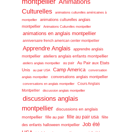
montpellier
Animations
Culturelles
animations culturelles américaines à
animations culturelles anglais
montpellier
montpellier
Animations Culturelles montpellier
animations en anglais montpellier
anniversaire french american center montpellier
Apprendre Anglais
apprendre anglais
ateliers anglais enfants montpellier
montpellier
Au Pair aux Etats
au pair
ateliers anglais montpellier
Camp America
Unis
au pair USA
conversation
conversations anglais montpellier
anglais montpellier
Cours Anglais
conversations en anglais montpellier
Montpellier
discussion anglais montpellier
discussions anglais
montpellier
discussions en anglais
fille au pair usa
montpellier
fille au pair
fête
Job été
des enfants halloween montpellier